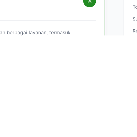
To
S
R
n berbagai layanan, termasuk
ecerdasan buatan (AI), dan keamanan
si khusus seperti simulasi
cerdas.
n global dalam teknologi cerdas dan
nan "Integrasi IoT"?
vasi yang mentransformasi lanskap