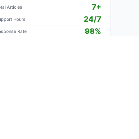
7+
tal Articles
24/7
upport Hours
98%
esponse Rate
Popular Topics
Apa layanan utama yang ditawarkan
1
oleh PT Umalo Se...
2
Apa visi PT Umalo Sedia Tekno?
Apa yang dimaksud dengan layanan
3
"Integrasi IoT"?