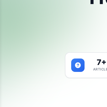
7+
ARTICL