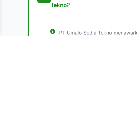
Tekno?
PT Umalo Sedia Tekno menawarka
infrastruktur TI, integrasi IoT, k
siber. Kami juga menyediakan solu
laboratorium dan sistem otomasi 
Apa visi PT Umalo Sedia Tekno?
02
Visi kami adalah menjadi pemimpi
Apa yang dimaksud dengan laya
03
solusi TI, dengan fokus pada ino