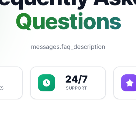
Questions
messages.faq_description
24/7
ES
SUPPORT